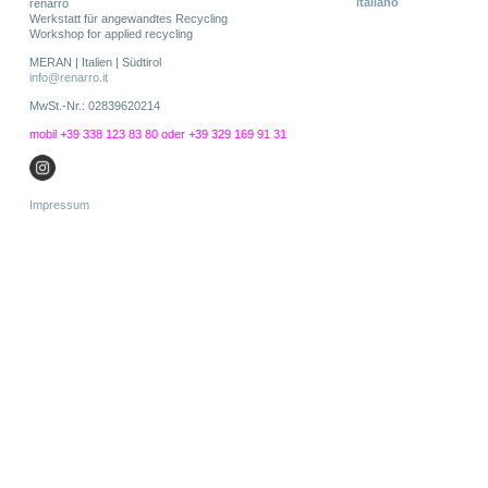
italiano
renarro
Werkstatt für angewandtes Recycling
Workshop for applied recycling
MERAN | Italien | Südtirol
info@
renarro.it
MwSt.-Nr.: 02839620214
mobil +39 338 123 83 80 oder
+39
329 169 91 31
Impressum